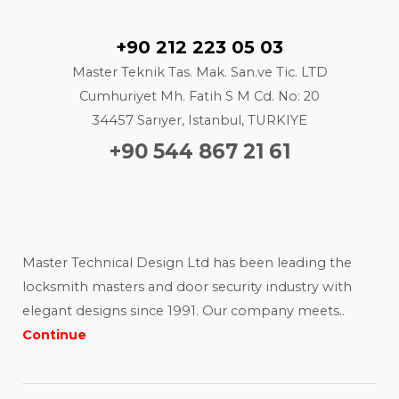
Contact
+90 212 223 05 03
Master Teknik Tas. Mak. San.ve Tic. LTD
Cumhuriyet Mh. Fatih S M Cd. No: 20
34457 Sarıyer, Istanbul, TURKIYE
+90 544 867 21 61
About us
Master Technical Design Ltd has been leading the
locksmith masters and door security industry with
elegant designs since 1991. Our company meets..
Continue