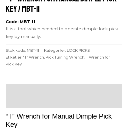
Key / MBT-11
Code: MBT-11
It is a tool which needed to operate dimple lock pick
key by manually.
Stok kodu:
MBT-11
Kategoriler:
LOCK PICKS
Etiketler:
“T” Wrench
,
Pick Turning Wrench
,
T Wrench for
Pick Key
Açıklama
Değerlendirmeler (0)
“T” Wrench for Manual Dimple Pick
Key