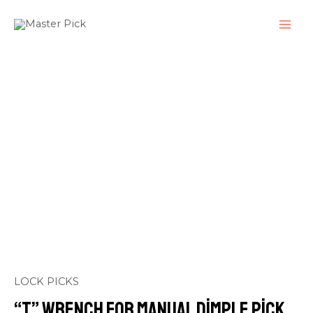
İçeriğe
atla
MAI
ME
LOCK PICKS
“T” Wrench for Manual Dimple Pick