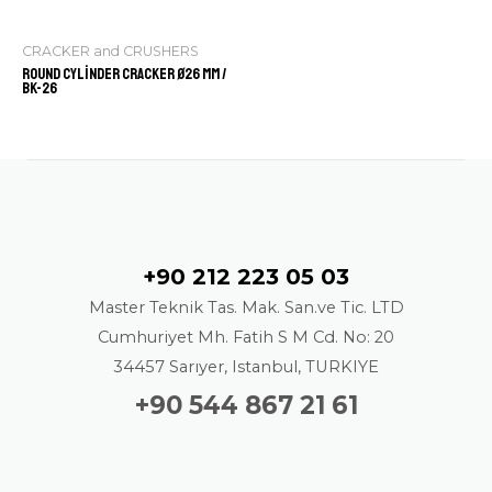
CRACKER and CRUSHERS
Round Cylinder Cracker ø26 mm /
BK-26
Contact
+90 212 223 05 03
Master Teknik Tas. Mak. San.ve Tic. LTD
Cumhuriyet Mh. Fatih S M Cd. No: 20
34457 Sarıyer, Istanbul, TURKIYE
+90 544 867 21 61