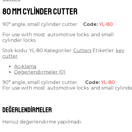
80 mm Cylinder Cutter
90° angle, small cylinder cutter.
Code:
YL-80
For use with most automotive locks and small
cylinder locks.
Stok kodu:
YL-80
Kategoriler:
Cutters
Etiketler:
key
cutter
Açıklama
Değerlendirmeler (0)
90° angle, small cylinder cutter.
Code:
YL-80
For use with most automotive locks and small cylinder
Değerlendirmeler
Henüz değerlendirme yapılmadı.