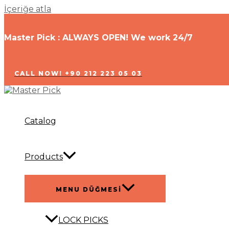
İçeriğe atla
Master Pick : ALWAYS OPEN! We work 24/7
CALL NOW! +90 212 223 05 03
Catalog
Products
MENU DÜĞMESI
LOCK PICKS