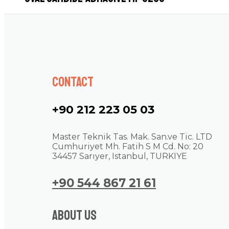
Contact
+90 212 223 05 03
Master Teknik Tas. Mak. San.ve Tic. LTD
Cumhuriyet Mh. Fatih S M Cd. No: 20
34457 Sarıyer, Istanbul, TURKIYE
+90 544 867 21 61
About us